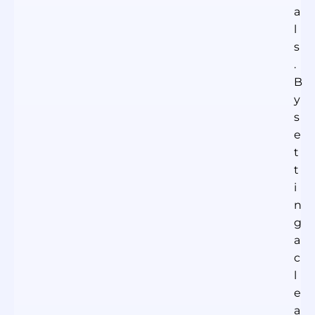
a
l
s
.
B
y
s
e
t
t
i
n
g
a
c
l
e
a