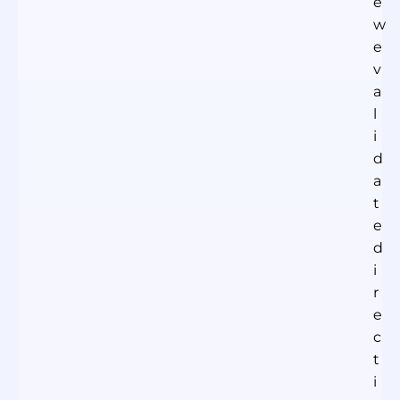
e
w
e
v
a
l
i
d
a
t
e
d
i
r
e
c
t
i