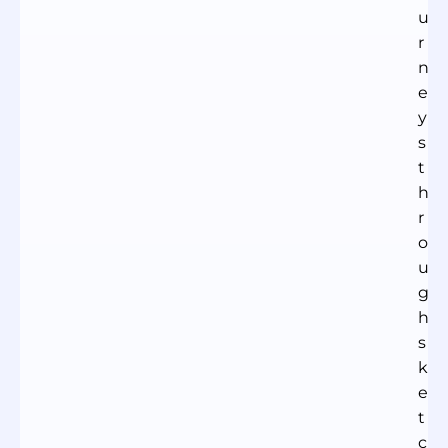
u
r
n
e
y
s
t
h
r
o
u
g
h
s
k
e
t
c