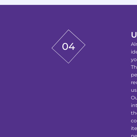
U
Al
id
yo
Th
pe
re
us
Ou
in
th
co
it
ne