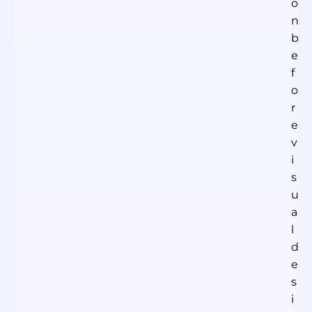
o
n
b
e
f
o
r
e
v
i
s
u
a
l
d
e
s
i