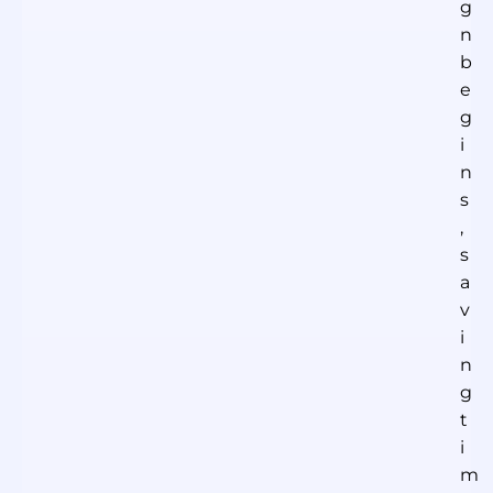
g
n
b
e
g
i
n
s
,
s
a
v
i
n
g
t
i
m