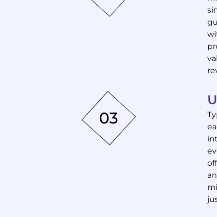
si
gu
wi
pr
va
re
U
Ty
ea
in
ev
of
an
mi
ju