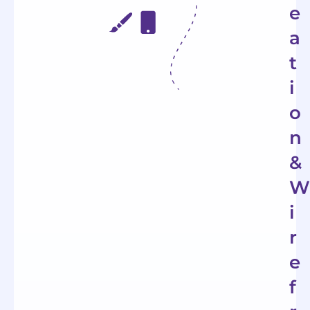
e
a
t
i
o
n
&
W
i
r
e
f