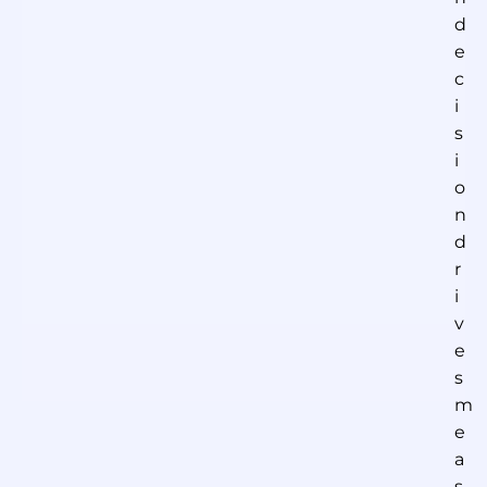
d
e
c
i
s
i
o
n
d
r
i
v
e
s
m
e
a
s