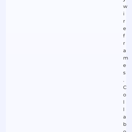
w
i
r
e
f
r
a
m
e
s
.
C
o
l
l
a
b
o