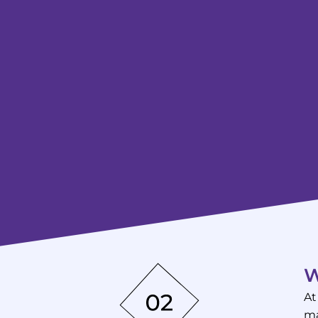
W
At
ma