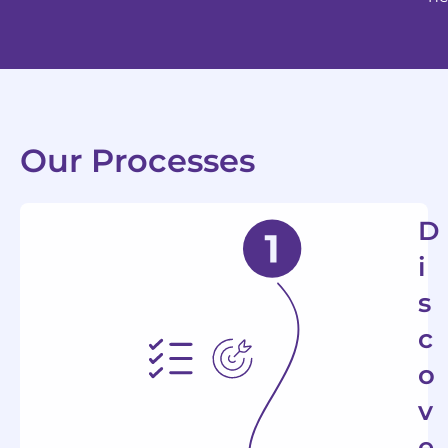
Our Processes
D
i
s
c
o
v
e